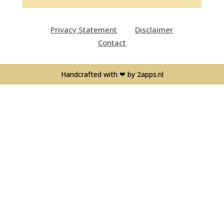
Privacy Statement
Disclaimer
Contact
Handcrafted with
❤
by
2apps.nl