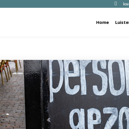

kwa
Home
Luiste