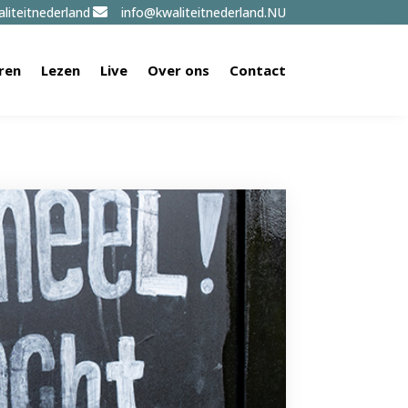
liteitnederland
info@kwaliteitnederland.NU

ren
Lezen
Live
Over ons
Contact