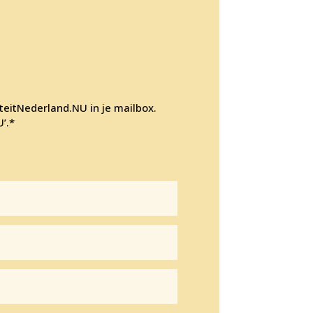
iteitNederland.NU in je mailbox.
’.*