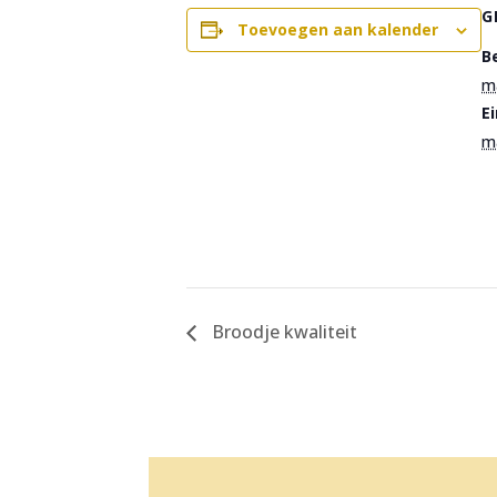
G
Toevoegen aan kalender
B
m
E
m
Broodje kwaliteit